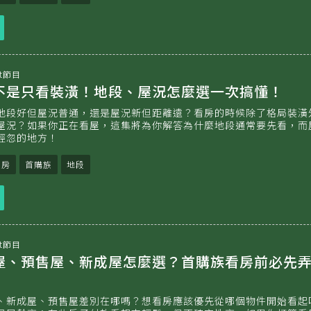
立
即
收
聽
t節目
房不是只看裝潢！地段、屋況怎麼選一次搞懂！
地段好但屋況普通，還是屋況新但距離遠？看房的時候除了格局裝潢
屋況？如果你正在看屋，這集將為你解答為什麼地段通常要先看，而
輕忽的地方！
買房
首購族
地段
立
即
收
聽
t節目
古屋、預售屋、新成屋怎麼選？首購族看房前必先
、新成屋、預售屋差別在哪嗎？想看房應該優先從哪個物件開始看起