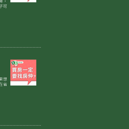
房，
子可
果想
在省