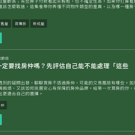
但屋齡高；有些房子付款看起來輕鬆，但不確定性高。如果你打算看
道該怎麼取捨，這集會帶你弄懂不同物件類型的差異，以及哪一種房
預售屋
首購族
新成屋
立
即
收
聽
t節目
 買房一定要找房仲嗎？先評估自己能不能處理「這些
遇到的疑問出發，聊聊買房不透過房仲，可能的交易風險有哪些。如
與麻煩，又該如何挑選安心有保障的房仲品牌。給第一次買房的你，
出更適合自己的選擇。
房仲
立
即
收
聽