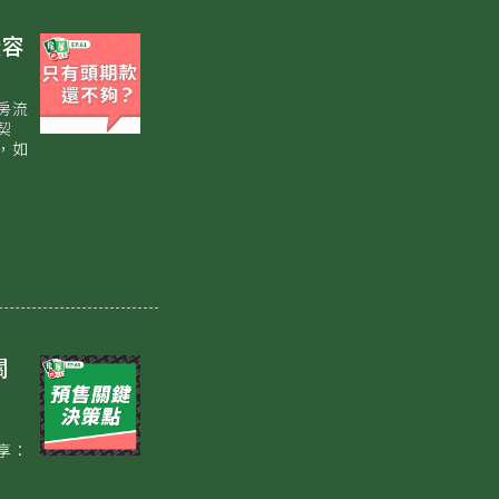
最容
房流
契
，如
關
享：