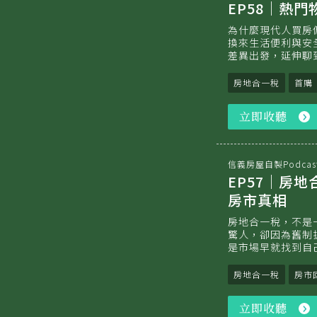
EP58｜熱
為什麼現代人買房
換來生活便利與安
差異出發，延伸聊
房地合一稅
首購
立即收聽
信義房屋自製Podcas
EP57｜房
房市真相
房地合一稅，不是一
驚人，卻因為舊制
是市場早就找到自
房地合一稅
房市
立即收聽