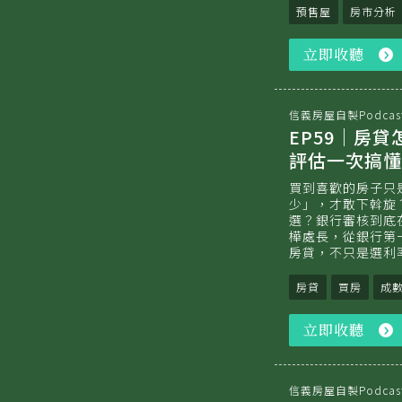
預售屋
房市分析
立即收聽
信義房屋自製Podcas
EP59｜房
評估一次搞懂 
買到喜歡的房子只
少」，才敢下斡旋
選？銀行審核到底
樺處長，從銀行第
房貸，不只是選利
房貸
買房
成
立即收聽
信義房屋自製Podcas