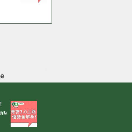
be
！
動整