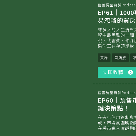
信義房屋自製Podcas
EP61｜1
易忽略的買房
許多人的人生清單
程中最困難的一關
稅、代書費、仲介
果你正在存頭期款
買房
首購族
立即收聽
信義房屋自製Podcas
EP60｜預
鍵決策點！
在央行信用管制與打
成，市場氛圍明顯
在房市進入冷靜期