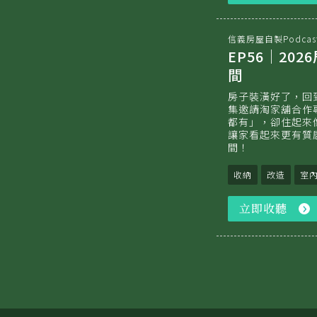
信義房屋自製Podcas
EP56｜2
間
房子裝潢好了，回
集邀請淘家舖合作
都有」，卻住起來
讓家看起來更有質
間！
收納
改造
室
立即收聽