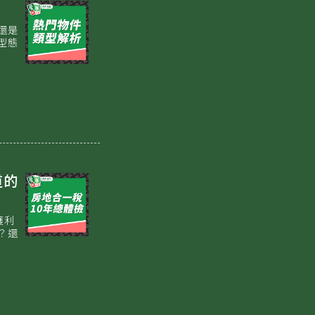
還是
型態
道的
獲利
？還