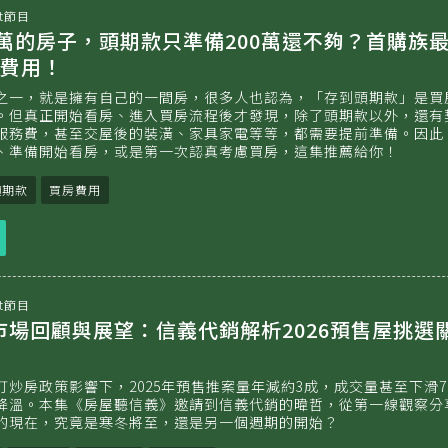
t節目
000萬的房子，頭期款只準備200萬還不夠？首購族
費用！
之一，就是擁有自己的一間房，很多人也認為，「存到頭期款」是買
。但真正開始看房、進入買房流程後才發現，除了頭期款以外，還有
服務費，甚至交屋後的裝潢、家具家電等等，都需要提前準備。因此
、準備開始看房，或是第一次認真考慮買房，這集推薦給你！
頭期款
買房費用
立
即
收
聽
t節目
售市場回顧與展望：信義代銷解析2026預售屋挑選
炒房政策影響下，2025年預售推案量年減約3成，成交量甚至下滑7
降溫。本集《房屋聽信義》邀請到信義代銷的暐哲，從第一線觀察分
的現在，究竟是寒冬將至，還是另一個週期的開始？