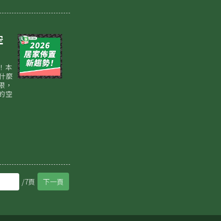
空
！本
什麼
限，
的空
/7頁
下一頁