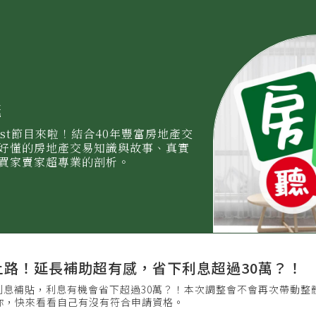
義
ast節目來啦！結合40年豐富房地產交
好懂的房地產交易知識與故事、真實
買家賣家超專業的剖析。
.0上路！延長補助超有感，省下利息超過30萬？！
+3利息補貼，利息有機會省下超過30萬？！本次調整會不會再次帶動整
你，快來看看自己有沒有符合申請資格。