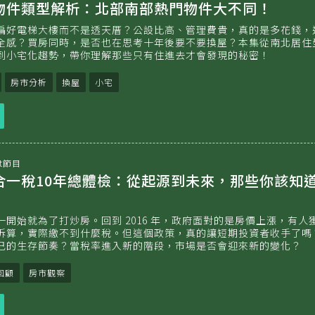
門物件類型解析：北部南部熱門物件大不同！
偏好電梯大樓而不是透天厝？公設比高、管理費貴，真的是多花錢，
全感？買房同時，是否也在思考十年後要不要換屋？本集從南北居住
到小宅化趨勢，帶你理解那些只有住進去才會發現的秘密！
房市分析
換屋
小宅
立
即
收
聽
t節目
地合一稅10年總體檢：從起源到未來，那些你該知
開始就為了打炒房。回到 2016 年，政府面對的是房價上漲，有人
拆算，實際繳不到什麼稅。但這個政策，真的讓短期投資者收手了嗎
己的生存節奏？當稅率進入新的階段，市場是否會迎來新的變化？
回顧
房市觀察
立