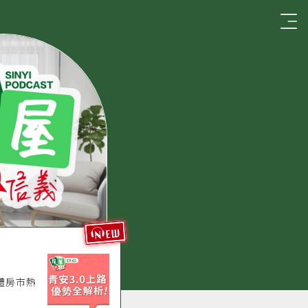
☰
new
體房市熱