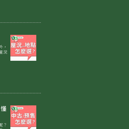
外，
屋況
弄懂
呢？