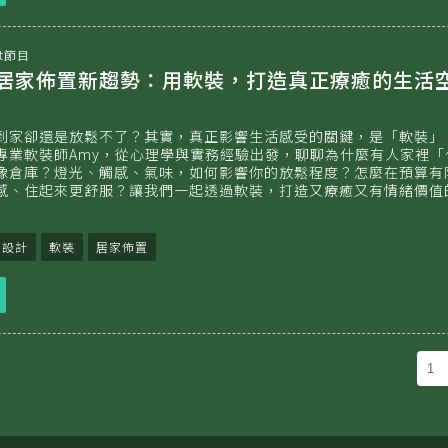
即
收
聽
t節目
026居家佈置新趨勢：用軟裝，打造真正療癒的生活
到家卻還是放鬆不了？其實，真正影響生活感受的關鍵，是「軟裝」
專業軟裝師Amy，從心理學與實務經驗出發，聊聊為什麼有人家裡「
像倉庫？燈光、觸感、氣味，如何影響你的放鬆程度？怎麼在預算有
感、住起來更舒服？讓我們一起透過軟裝，打造又療癒又有情緒價值
內設計
軟裝
居家佈置
立
即
收
聽