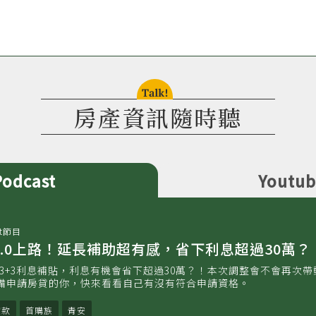
talk!
房產資訊隨時聽
Podcast
Youtu
t節目
安3.0上路！延長補助超有感，省下利息超過30萬？
增3+3利息補貼，利息有機會省下超過30萬？！本次調整會不會再次帶
備申請房貸的你，快來看看自己有沒有符合申請資格。
貸款
首購族
青安