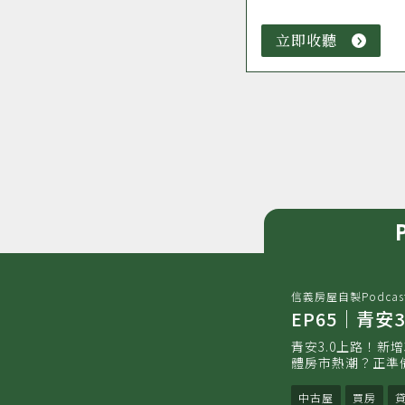
立即收聽
立
即
收
聽
信義房屋自製Podcas
EP65｜青
青安3.0上路！新
體房市熱潮？正準
中古屋
買房