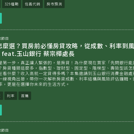
329檔期
信義代銷
房市預測
立
即
收
聽
t節目
貸怎麼選？買房前必懂房貸攻略，從成數、利率到
feat.玉山銀行 蔡宗樺處長
是第一步，真正讓人緊張的，是房貸！為什麼現在買家「先問銀行能
？房貸種類這麼多，指數型、理財型、固定型、階梯型、壽險型該怎
在看什麼？收入高就一定貸得多嗎？本集邀請到玉山銀行消費金融處
一線視角出發，帶你一次解析房貸成數、利率結構與風險評估邏輯。
率，更是在選擇你未來的生活方式。
數
利率
首購
立
即
收
聽
t節目