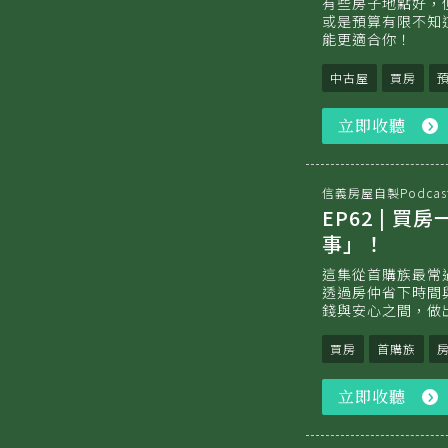
有些房子地點好，
或是預算有限不知
能更適合你！
中古屋
買房
立即收聽
信義房屋自製Podcas
EP62 |
事」！
這集從首購族最常
透過房仲省下時間
錢與安心之間，做
買房
首購族
立即收聽