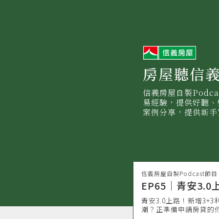
信
義
房
屋
房屋聽信
信義房屋自製Podc
易經驗，提供好聽、
案例分享，提供新手
信義房屋自製Podcast節目
EP65｜青安3
青安3.0上路！新增3
潮？正準備申請房貸的