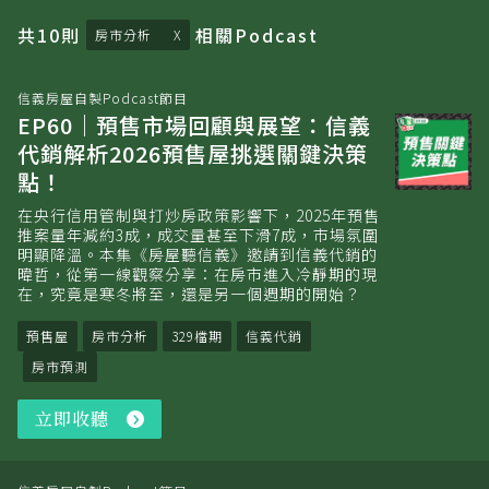
共
10
則
相關
Podcast
房市分析
信義房屋自製Podcast節目
EP60｜預售市場回顧與展望：信義
代銷解析2026預售屋挑選關鍵決策
點！
在央行信用管制與打炒房政策影響下，2025年預售
推案量年減約3成，成交量甚至下滑7成，市場氛圍
明顯降溫。本集《房屋聽信義》邀請到信義代銷的
暐哲，從第一線觀察分享：在房市進入冷靜期的現
在，究竟是寒冬將至，還是另一個週期的開始？
預售屋
房市分析
329檔期
信義代銷
房市預測
立即收聽
立
即
收
聽