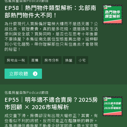
信義房屋自製Podcast節目
EP58｜熱門物件類型解析：北部南
部熱門物件大不同！
為什麼現代人買房偏好電梯大樓而不是透天厝？公
設比高、管理費貴，真的是多花錢，還是換來生活
便利與安全感？買房同時，是否也在思考十年後要
不要換屋？本集從南北居住型態差異出發，延伸聊
到小宅化趨勢，帶你理解那些只有住進去才會發現
的秘密！
房地合一稅
首購
房市分析
換屋
小宅
立即收聽
立
即
收
聽
信義房屋自製Podcast節目
EP55｜明年適不適合賣房？2025房
市回顧 × 2026市場解析
成交量下滑，房價卻沒有出現大幅修正？其實，有
些看似不利的訊號，反而可能正在醞釀新的轉折。
本集邀請信義房屋不動產企研室阿德，帶大家完整