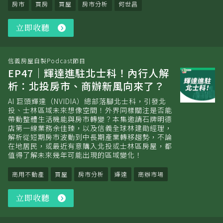
房市
買房
買屋
房市分析
何世昌
立即收聽
立
即
收
聽
信義房屋自製Podcast節目
EP47｜輝達進駐北士科！內行人解
析：北投房市、商辦新風向來了？
AI 巨頭輝達（NVIDIA）總部落腳北士科，引發北
投、士林區域未來想像空間！外界同樣關注是否能
帶動整體生活機能與房市轉變？本集邀請石牌明德
店第一線業務余佳臻，以及信義全球林建勛經理，
解析從短期房市波動到中長期產業轉移趨勢，不論
在地居民，或最近有意購入北投或士林區房屋，都
值得了解未來幾年可能出現的區域變化！
商用不動產
買屋
房市分析
輝達
商辦市場
立即收聽
立
即
收
聽