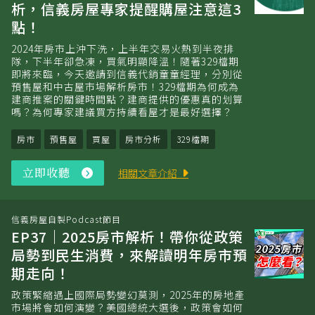
析，信義房屋專家提醒購屋注意這3
點！
2024年房市上沖下洗，上半年交易火熱到半夜排
隊，下半年卻急凍，買氣明顯降溫！隨著329檔期
即將來臨，今天邀請到信義代銷童童經理，分別從
預售屋和中古屋市場解析房市！329檔期為何成為
建商推案的關鍵時間點？建商提供的優惠真的划算
嗎？為何專家建議買方持續看屋才是最好選擇？
房市
預售屋
買屋
房市分析
329檔期
立即收聽
立
相關文章介紹
即
收
聽
信義房屋自製Podcast節目
EP37｜2025房市解析！帶你從政策
局勢到民生消費，來解讀明年房市預
期走向！
政策緊縮遇上國際局勢變幻莫測，2025年的房地產
市場將會如何演變？美國總統大選後，政策會如何