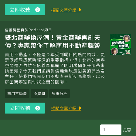
立即收聽
立
相關文章介紹
即
收
聽
信義房屋自製Podcast節目
雙北商辦換屋潮！黃金商辦再創天
價？專家帶你了解商用不動產趨勢
商用不動產，不僅是今年受到矚目的熱門領域，更
是促成周遭繁榮經濟的重要指標。但！北市的商辦
空間是否依然在信義區稱霸？明明房價飆升卻帶來
換屋潮？今天我們邀請到信義全球最甜美的郭逸君
主任，帶我們探索商用不動產最新交易趨勢，以及
解密商辦室與你我之間的關聯！
商用不動產
換屋潮
房市分析
立即收聽
立
相關文章介紹
即
收
聽
/1頁