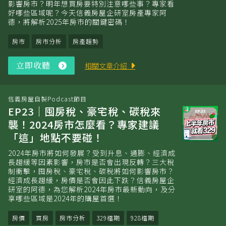
影響房市？明年想買房要特別注意哪些事？專家看
好哪些區域呢？今天信義房屋企研室房產專家阿
德，將解析2025年房市的關鍵密碼！
房市
房市分析
房產趨勢
立即收聽
立
相關文章介紹
即
收
聽
信義房屋自製Podcast節目
EP23｜囤房稅、豪宅稅、碳稅來
襲！2024房市怎麼看？專家建議
「這」地點不要碰！
2024年房市將如何發展？受到升息、通膨、經濟成
長趨緩等因素影響，房市是否會出現反轉？三大稅
制衝擊，囤房稅、豪宅稅、碳稅將如何影響房市？
經濟成長趨緩，房價是否會因此下跌？信義房屋企
研室的阿德，為您解析2024年房市最新動向，及分
享哪些區域是2024年的購屋首選！
房價
買房
房市分析
329檔期
928檔期