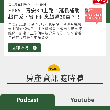
信義房屋自製Podcast節目
EP65｜青安3.0上路！延長補助
超有感，省下利息超過30萬？！
青安3.0上路！新增3+3利息補貼，利息有機會
省下超過30萬？！本次調整會不會再次帶動整
體房市熱潮？正準備申請房貸的你，快來看看
自己有沒有符合申請資格。
立即收聽
立
即
收
聽
talk!
房產資訊隨時聽
Podcast
Youtube