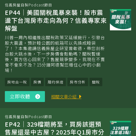
信義房屋自製Podcast節目
EP44｜美國關稅風暴來襲！股市震
盪下台灣房市走向為何？信義專家來
解盤
川普一周內相繼推出關稅政策又延緩施行，引發台
股大震盪，預計睡公園的紙箱可以先換成睡袋
了！？本集邀請信義房屋企研室曾敬德，帶您剖析
台股大跳水後，下一步房價會鬆動嗎？關稅暫緩
後，買方信心回來了？售屋競爭變多，我現在不賣
會不會來不及？15分鐘阿德幫您穩住心中的小劇
場！
房地合一稅
房價
履約保證
房市分析
關稅
立即收聽
立
相關文章介紹
即
收
聽
信義房屋自製Podcast節目
EP42｜329檔期將至，買房該選預
售屋還是中古屋？2025年Q1房市分