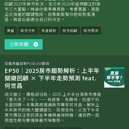
回顧2025年房市狀況，並分析2026年值得關注的房
市三大重點。無論你是準備買房、考慮賣屋，還是
正在換屋的關鍵階段，這集都能幫你把局勢看清
楚，再做出最適合自己的決定。
賣屋
房市分析
房產趨勢
房市回顧
房市預測
立即收聽
立
即
收
聽
信義房屋自製Podcast節目
EP50｜2025房市趨勢解析：上半年
關鍵回顧 × 下半年走勢預測 feat.
何世昌
成交變少、價格卻沒跌，2025 上半年台灣房市像是
「春天來了一半」——有跡象、有期待，但還不到
全面回暖。本集再度邀請房市專家何世昌，解析上
半年房市的幾大關鍵變化、政策走向，以及下半年
買方應該注意的資金準備與進場時機，讓我們一起
用理性眼光聽懂房屋市場動態。