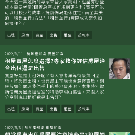
今天這一集邀請到專家來替大家說明，租屋有哪些
成本需要考量?閒置房產如何規劃更有利?賣屋可能
可以用較少的成本，提前佈局退休住宅? 兩全其美
的「租售並行｣方法?「租售並行｣實際成功案例如
何操作的?
出租
房東
賣屋
出售
租屋
投報率
2022/8/11
|
房地產知識-賣屋知識
租屋賣屋怎麼選擇?專家教你評估房屋適
合出租還是出售
賣屋好還是出租好呢？有人會考慮等待景氣回溫
時，將房屋出租，也有屋主可能也會選擇賣屋，到
底該如何處理我們手上的房地資產呢？本集特別邀
請信義房屋總經理室的特助李明山協理，來跟大家
分享到底出租好還是出售好?
出租
房東
賣屋
出售
租屋
投報率
2022/5/8
|
房地產知識-租屋知識
想當房東出租房屋要注意這些事?租屋蟑