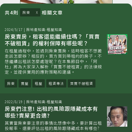
共
4
則
相關
文章
房東
2024/5/17
|
房地產知識-租屋知識
房東賣房，租客還能繼續住嗎？「買賣
不破租賃」的權利保障有哪些呢？
在租屋過程中，若遇到房東賣房，這時租客不想搬
走該怎麼辦？相反的，買方買到帶租約的房子，不
想繼續出租該怎麼處理呢？在本集節目中，「阿
杜」將為大家深入解析「買賣不破租賃」的法律規
定，並提供實用的應對策略和建議。
房東
賣屋
租屋
租賃專法
買賣不破租賃
2022/8/19
|
房地產知識-租屋知識
房東們注意! 出租的風險跟隱藏成本有
哪些?賣屋更合適?
其實當房東要注意的事情比想像中多，要計算出租
投報率、還要評估出租的風險跟隱藏成本有哪些?