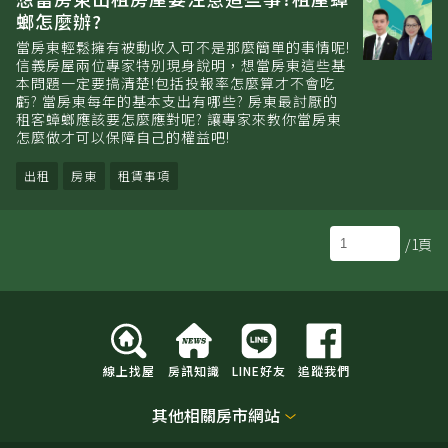
螂怎麼辦?
當房東輕鬆擁有被動收入可不是那麼簡單的事情呢!
信義房屋兩位專家特別現身說明，想當房東這些基
本問題一定要搞清楚!包括投報率怎麼算才不會吃
虧? 當房東每年的基本支出有哪些? 房東最討厭的
租客蟑螂應該要怎麼應對呢? 讓專家來教你當房東
怎麼做才可以保障自己的權益吧!
出租
房東
租賃事項
/1頁
線上找屋
房訊知識
LINE好友
追蹤我們
其他相關房市網站