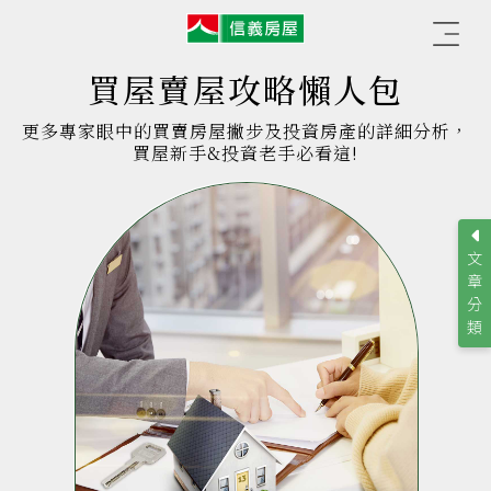
信
☰
義
房
屋
買屋賣屋攻略懶人包
更多專家眼中的買賣房屋撇步及投資房產的詳細分析，
買屋新手&投資老手必看這!
文
章
分
類