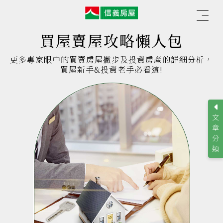
信
☰
義
房
屋
買屋賣屋攻略懶人包
更多專家眼中的買賣房屋撇步及投資房產的詳細分析，
買屋新手&投資老手必看這!
文
章
分
類