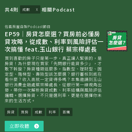
共
4
則
相關
Podcast
成數
信義房屋自製Podcast節目
EP59｜房貸怎麼選？買房前必懂房
貸攻略，從成數、利率到風險評估一
次搞懂 feat.玉山銀行 蔡宗樺處長
買到喜歡的房子只是第一步，真正讓人緊張的，是
房貸！為什麼現在買家「先問銀行能貸多少」，才
敢下斡旋？房貸種類這麼多，指數型、理財型、固
定型、階梯型、壽險型該怎麼選？銀行審核到底在
看什麼？收入高就一定貸得多嗎？本集邀請到玉山
銀行消費金融處蔡宗樺處長，從銀行第一線視角出
發，帶你一次解析房貸成數、利率結構與風險評估
邏輯。選擇房貸，不只是選利率，更是在選擇你未
來的生活方式。
房貸
買房
成數
利率
首購
立即收聽
立
即