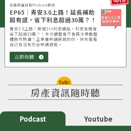
信義房屋自製Podcast節目
EP65｜青安3.0上路！延長補助
超有感，省下利息超過30萬？！
青安3.0上路！新增3+3利息補貼，利息有機會
省下超過30萬？！本次調整會不會再次帶動整
體房市熱潮？正準備申請房貸的你，快來看看
自己有沒有符合申請資格。
立即收聽
立
即
收
聽
talk!
房產資訊隨時聽
Podcast
Youtube