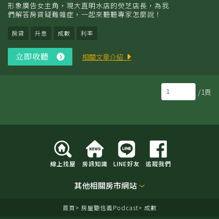
形象廣告女主角，現大直明水店的熒芝店長，為我
們解答房貸疑難雜症，一起來聽聽專家怎麼說！
房貸
升息
成數
利率
立即收聽
立
相關文章介紹
即
收
聽
/1頁
線上找屋
房訊知識
LINE好友
追蹤我們
其他相關房市網站
首頁
房屋聽信義Podcast
成數