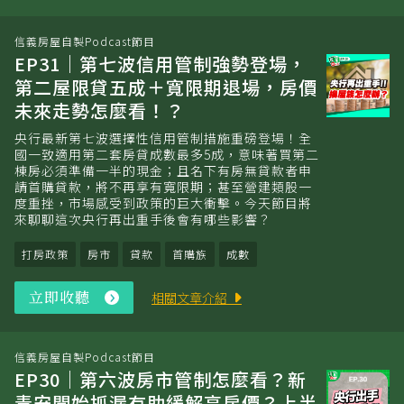
收
聽
信義房屋自製Podcast節目
EP31｜第七波信用管制強勢登場，
第二屋限貸五成＋寬限期退場，房價
未來走勢怎麼看！？
央行最新第七波選擇性信用管制措施重磅登場！全
國一致適用第二套房貸成數最多5成，意味著買第二
棟房必須準備一半的現金；且名下有房無貸款者申
請首購貸款，將不再享有寬限期；甚至營建類股一
度重挫，市場感受到政策的巨大衝擊。今天節目將
來聊聊這次央行再出重手後會有哪些影響？
打房政策
房市
貸款
首購族
成數
立即收聽
立
相關文章介紹
即
收
聽
信義房屋自製Podcast節目
EP30｜第六波房市管制怎麼看？新
青安開始抓漏有助緩解高房價？上半