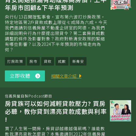
年房市回顧&下半年預測
央行6/13召開理監事會，宣布第六波打炒房政策，
特定地區第2戶貸款成數上限從七成降為六成。今天
我們邀請到信義房屋不動產企研室的阿德，為我們
詳細說明央行為什麼提出限貸令？第二套房貸成數
調整的條件及影響對象？政府對新清安政策的緊縮
有哪些影響？以及2024下半年預測的市場走向為
何？
打房政策
房市
貸款
成數
新青安
立即收聽
立
相關文章介紹
即
收
聽
信義房屋自製Podcast節目
房貸族可以如何減輕貸款壓力? 買房
必聽，教你貸到漂亮貸款成數與利率
!
買了人生第一間房，房貸卻越繳越傷薪嗎？誰能教
教我漂亮貸款怎麼貸？本集邀請到2012年信義房屋