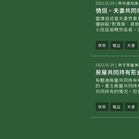
2022/8/26
|
房地產知識
情侶、夫妻共同
當情侶或是夫妻想要
優缺點?對買房、貸
七段店吳曉芳店長，
買房
權益
夫妻
2022/8/19
|
新手買屋懶
房屋共同持有形
有聽過房屋共同持有
的。產生房屋共同持
共同持有的情況。但
買房
權益
夫妻