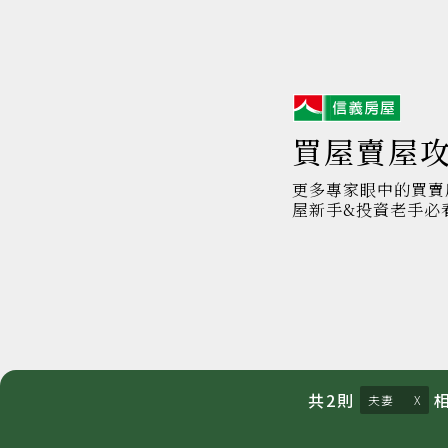
信
義
房
屋
買屋賣屋
更多專家眼中的買賣
屋新手&投資老手必
共
2
則
夫妻