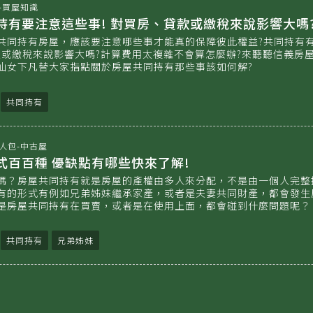
-買屋知識
持有要注意這些事! 對買房、貸款或繳稅來說影響大嗎
共同持有房屋，應該要注意哪些事才能真的保障彼此權益?共同持有
款或繳稅來說影響大嗎?計算費用太複雜不會算怎麼辦?來聽聽信義房
仙女下凡替大家指點關於房屋共同持有那些事該如何解?
共同持有
人包-中古屋
式百百種 優缺點有哪些快來了解!
嗎？房屋共同持有就是房屋的產權由多人來分配，不是由一個人完整
有的形式有例如兄弟姊妹繼承家產，或者是夫妻共同財產，都會發生
是房屋共同持有在買賣，或者是在使用上面，都會碰到什麼問題呢？
共同持有
兄弟姊妹