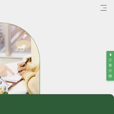
☰
文
章
分
類