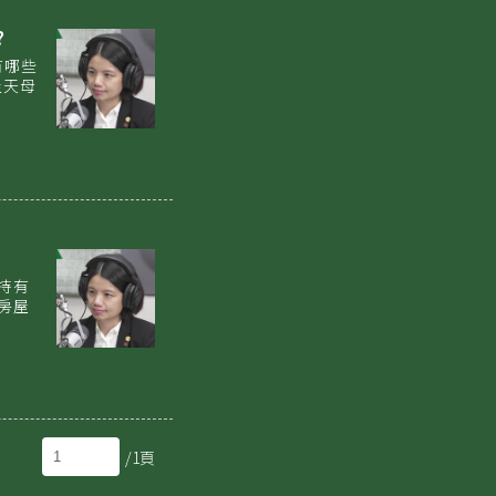
?
有哪些
屋天母
持有
房屋
/1頁