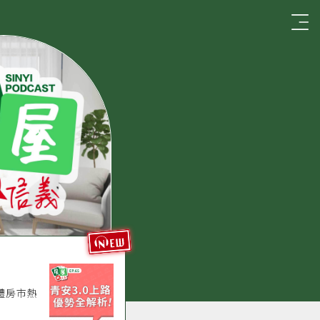
☰
new
體房市熱