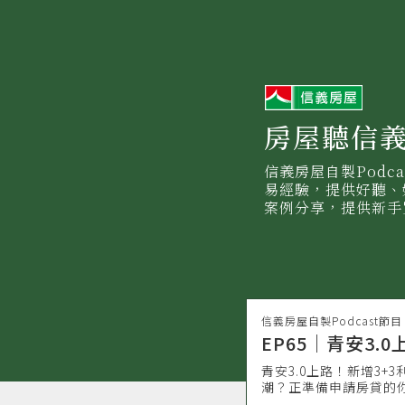
信
義
房
屋
房屋聽信
信義房屋自製Podc
易經驗，提供好聽、
案例分享，提供新手
信義房屋自製Podcast節目
EP65｜青安3
青安3.0上路！新增3
潮？正準備申請房貸的