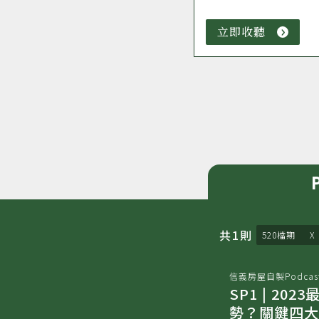
立即收聽
立
即
收
聽
共
1
則
520檔期
信義房屋自製Podcas
SP1 | 2
勢？關鍵四大