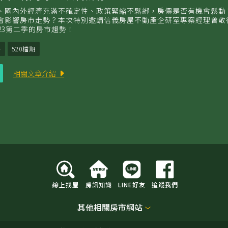
、國內外經濟充滿不確定性、政策緊縮不鬆綁，房價是否有機會鬆動
會影響房市走勢？本次特別邀請信義房屋不動產企研室專案經理曾敬
23第二季的房市趨勢！
房
520檔期
立
相關文章介紹
即
收
聽
線上找屋
房訊知識
LINE好友
追蹤我們
其他相關房市網站