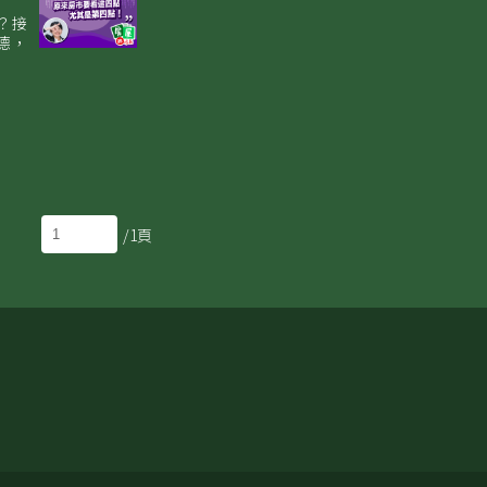
？接
德，
/1頁