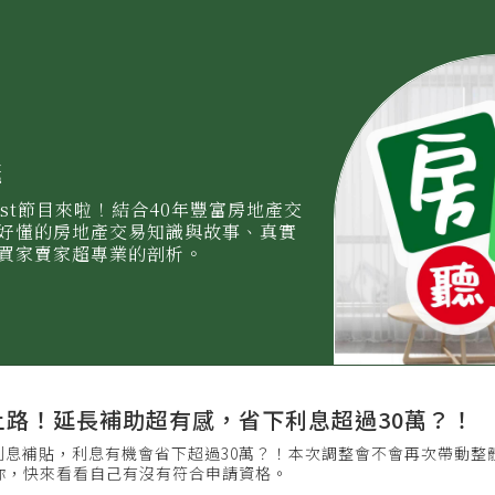
義
ast節目來啦！結合40年豐富房地產交
好懂的房地產交易知識與故事、真實
買家賣家超專業的剖析。
.0上路！延長補助超有感，省下利息超過30萬？！
+3利息補貼，利息有機會省下超過30萬？！本次調整會不會再次帶動整
你，快來看看自己有沒有符合申請資格。