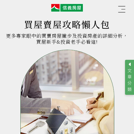
信
☰
義
房
屋
買屋賣屋攻略懶人包
更多專家眼中的買賣房屋撇步及投資房產的詳細分析，
買屋新手&投資老手必看這!
文
章
分
類