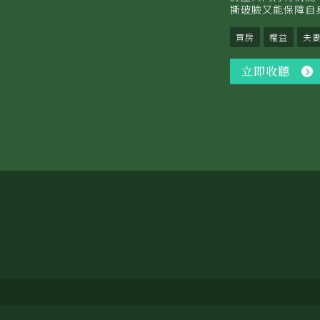
撕破臉又能保障自
買房
權益
夫
立即收聽