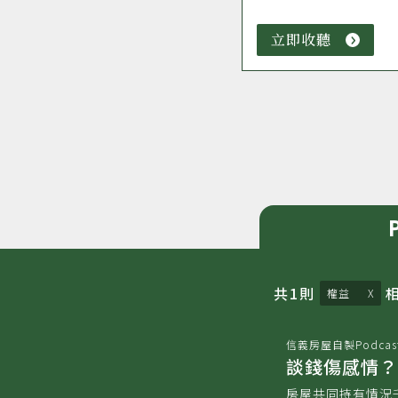
立即收聽
立
即
收
聽
共
1
則
權益
信義房屋自製Podcas
談錢傷感情？
房屋共同持有情況