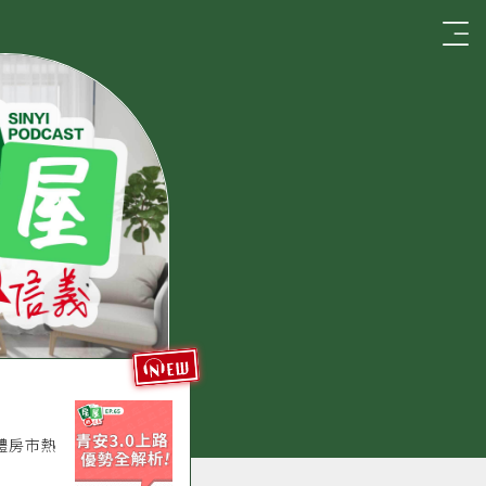
☰
new
體房市熱