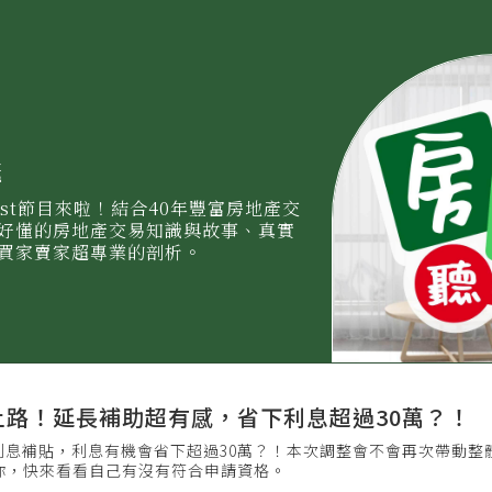
義
ast節目來啦！結合40年豐富房地產交
好懂的房地產交易知識與故事、真實
買家賣家超專業的剖析。
.0上路！延長補助超有感，省下利息超過30萬？！
+3利息補貼，利息有機會省下超過30萬？！本次調整會不會再次帶動整
你，快來看看自己有沒有符合申請資格。