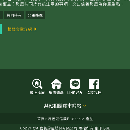
身權益？房屋共同持有該注意的事項，交由信義房屋為你畫重點！
妻
共同持有
兄弟姊妹
立
相關文章介紹
即
收
聽
線上找屋
房訊知識
LINE好友
追蹤我們
其他相關房市網站
首頁
房屋聽信義Podcast
權益
Copyright 信義房屋股份有限公司 版權所有 翻印必究