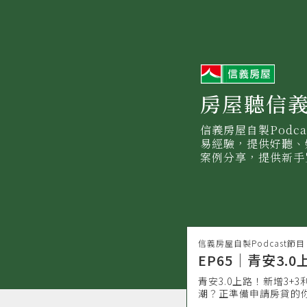
信
義
房
屋
房屋聽信
信義房屋自製Podc
易經驗，提供好聽、
案例分享，提供新手
信義房屋自製Podcast節目
EP65｜青安3
青安3.0上路！新增3
潮？正準備申請房貸的