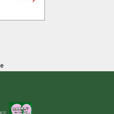
be
何不