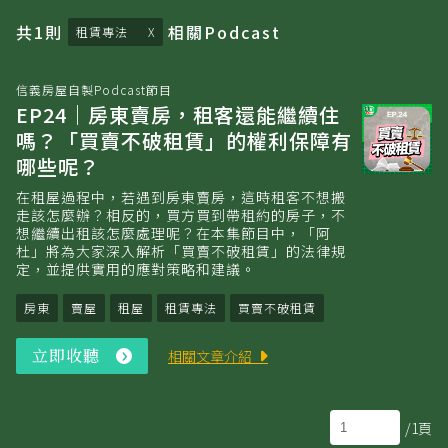
共
1
則
相關
Podcast
租賃專法
信義房屋自製Podcast節目
EP24｜房東賣房，租客還能繼續住
嗎？「買賣不破租賃」的權利保障有
哪些呢？
在租屋過程中，若遇到房東賣房，這時租客不想搬
走該怎麼辦？相反的，買方買到帶租約的房子，不
想繼續出租該怎麼處理呢？在本集節目中，「阿
杜」將為大家深入解析「買賣不破租賃」的法律規
定，並提供實用的應對策略和建議。
房東
賣屋
租屋
租賃專法
買賣不破租賃
立即收聽
立
相關文章介紹
即
收
聽
/1頁