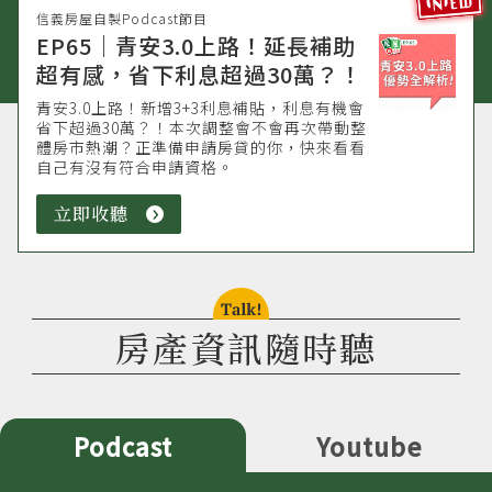
信義房屋自製Podcast節目
EP65｜青安3.0上路！延長補助
超有感，省下利息超過30萬？！
青安3.0上路！新增3+3利息補貼，利息有機會
省下超過30萬？！本次調整會不會再次帶動整
體房市熱潮？正準備申請房貸的你，快來看看
自己有沒有符合申請資格。
立即收聽
立
即
收
聽
talk!
房產資訊隨時聽
Podcast
Youtube