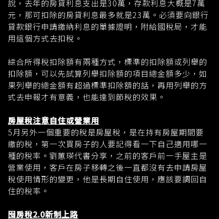
說，去年的房貸利息支出是30萬，存款利息大概是7萬
元，那可扣除的房貸利息最多就是23萬。必須要向銀行
貸款銀行申請繳納利息的單據證明，附給國稅局，才能
用這個方式去扣稅。
綜合所得稅扣除額有兩種方式，標準的扣除額或列舉的
扣除額，可以先試算列舉扣除額的項目總金額多少，如
果列舉的總金額有超過標準扣除額的話，再用列舉的方
式去申報才有意義，也能達到節稅的效果。
房屋稅注意自住或營業用
5月另外一個重要的稅是房屋稅，是在持有房屋期間要
繳的稅，第一次買房子的人要記得看一下自己適用哪一
種的稅率。劉蕙瑛代書分享，之前的客戶前一手屋主是
營業使用，客戶在房子移轉之後一直都沒有去申請房屋
稅使用情形的變更，他是長期自住使用，應該要調回自
住的稅率。
囤房稅2.0
新制上路