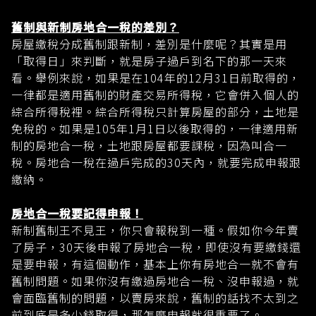
舊制與新制房地合一稅的差別？
房屋繳稅分成舊制跟新制，差別是什麼呢？其實是用
「取得日」來判斷，就是房子過戶到名下的那一天來
看。舉例來說，如果是在104年的12月31日前取得的，
一律都是適用舊制的財產交易所得稅，它會併入個人的
綜合所得稅裡。綜合所得稅只計算房屋的部分，土地是
免稅的。如果是105年1月1日以後取得的，一律適用新
制的房地合一稅，土地跟房屋都要課稅，因為叫合一
稅。房地合一稅在過戶完成的30天內，就要完成申報跟
繳納。
房地合一稅要記得申報！
新制舊制王不見王，你只會報稅到一種。假如你今年賣
了房子，30天後申報了房地合一稅，即使沒有要繳錢還
是要申報，有這個動作，基本上你有房地合一就不會有
舊制問題。如果你沒有繳過房地合一稅、沒申報過，就
會面臨舊制的問題，以賣房來說，舊制的話找不太到之
前到底是多少錢取得，那怎麼申報就很重要了。