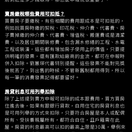
賣房繳稅哪些費用可扣抵？
買賣房子要繳稅，有些相關的費用跟成本是可扣抵的，
例如說買房時繳的契稅、印花稅、仲介費、代書費、房
子賣掉繳的仲介費、代書費、增值稅、搬運費或是清潔
費，以及居住期間裝修費，包含漏水修繕的工程、水電
工程或裝潢，這些都有增加房子使用上的價值，只要提
供明確的發票，還有匯款給廠商的金流，都可在申報時
併入扣除。劉蕙瑛代書特別提醒，這些發票不能對完獎
後就丟了，到出售的時候，不管新舊制都用得到，所以
每一筆的消費發票記得都要留好。
房貸利息可用列舉扣除
除了上述提到賣方申報可扣除的成本跟費用，買方買房
住進去後，如果有跟銀行貸款，自用住宅的房貸利息也
是可用列舉的方式來扣除，只要符合房屋是本人或配偶
所有、受扶養親屬所有，都符合自住，且戶籍需在此
屋。房貸的利息最高可以扣的最高上限是30萬，舉例來