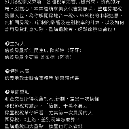
5月報稅季又來囉！各種稅單如雪片般飛來，頭真的好
痛。別擔心！本集邀請來美女代書劉蕙瑛，整理房地稅
務懶人包，為你解開房地合一稅vs.綜所稅的申報迷思，
剖析囤房稅2.0新制的影響及差別稅率的計算，以及如何
善用房貸利息扣除、重購退稅等，輕鬆節稅省荷包！
🎧主持人
信義房屋松江民生店 陳郁婷（牙牙）
信義房屋企研室 曾敬德（阿德）
🎧特別來賓
信義地政士聯合事務所 劉蕙瑛代書
🎧章節重點
財產交易所得稅舊制vs.新制，差異一次搞懂
報稅節稅有撇步，「這個」千萬不要丟！
房屋稅稅單仔細看！尤其第一次買房的人
囤房稅2.0上路，差別稅率怎麼算？
重購退稅四大重點，換屋也可以省錢