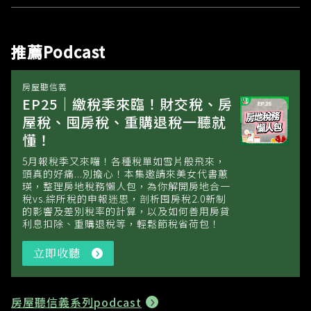
推薦Podcast
房屋聽信義
EP25｜繳稅季來臨！財交稅、房
屋稅、囤房稅、重購退稅一聽就
懂！
5月報稅季又來囉！各種稅單如雪片般飛來，
頭真的好痛...別擔心！本集邀請來美女代書蕙
瑛，整理房地稅務懶人包，為你解開房地合一
稅vs.綜所稅的申報迷思，剖析囤房稅2.0新制
的影響及差別稅率的計算，以及如何善用房貸
利息扣除、重購退稅等，輕鬆節稅省荷包！
立即收聽
立
即
收
聽
房屋聽信義
系列podcast