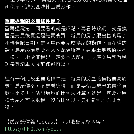
別稅率，避免區域性囤房炒作。
重購退稅的必備條件是？
重購退稅第一個要看的就是戶籍，再看時效期，就是換
屋是先買後賣還是先賣後買，新買的房子跟出售的房子
移轉登記日期，是兩年內要完成換屋的動作。而產權的
話，房屋必須是要本人、配偶所有，這跟土地增值稅不
一樣，土地增值稅是一定要本人所有；財產交易所得稅
則是登記本人或配偶都可以。
還有一個比較重要的條件是，新買的房屋的價格要高於
賣掉房屋價格，不是看總價，而是要估出房屋的價格貢
獻佔比多少、估出房地的比例來計算，就是一定要小屋
換大屋才可以退稅，沒有比例退，只有新制才有比例
退。
【房屋聽信義Podcast】立即收聽完整內容：
https://lihi2.com/ycLJa