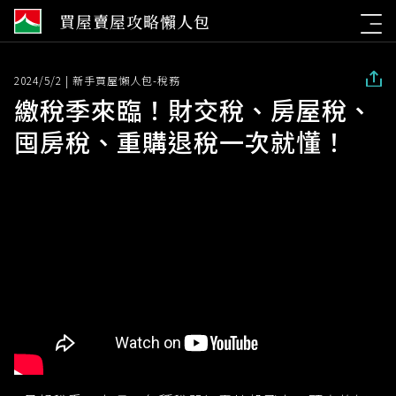
信
☰
買屋賣屋攻略懶人包
義
房
屋
分
2024/5/2 | 新手買屋懶人包-稅務
享
繳稅季來臨！財交稅、房屋稅、
囤房稅、重購退稅一次就懂！