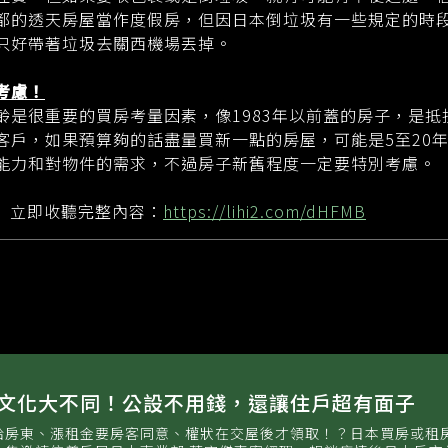
都的透天房屋當作度假房，但因日本倒垃圾有一些規定的時
只好帶著垃圾去關西機場丟掉。
考慮！
齡是很重要的買房考量因素，像1983年以前蓋的房子，是抵
客戶，如果預算夠的話盡量買新一點的房屋，可能是5至20
能力和對物件的需求，不過房子新舊程度一定要特別考慮。
st】立即收聽完整內容：
https://lihi2.com/dHFMB
產文化大不同！公設不用錢，還讓住戶超有面子
給房東、漲租金要房客同意、權狀在交屋後才領取！？日本買房或租