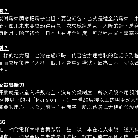
東？
感謝房東願意把房子出租，要包紅包、也就是禮金給房東，
金，如果未來要續約得再包一次來感謝房東；大阪的話，房
兩個月；除了禮金，日本也有押金制度，所以租屋成本蠻高
到？
一樣的地方是，台灣在過戶時，代書會辦理權狀的登記拿到
反而交屋後過了大概一個月才會拿到權狀，因為日本一切以
狀。
公設很給力
坪數就是以室內坪數為主，沒有公設制度，所以公設不用額
層樓以下的叫「Mansion」，另一種20層樓以上的叫塔式
都會很用心，因為要讓屋主有面子，所以像塔式大樓的公設
GG
能，相對電梯大樓會稍微弱一些，以日本在地人來說，透天
理費，但如果要收包裹或是倒垃圾，就有可能有不便之處。