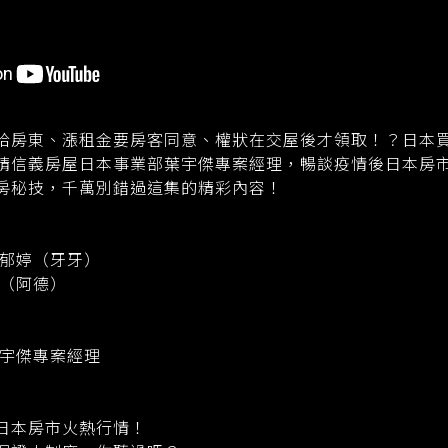
給房東、漲租金要房客同意、權狀在交屋後才領取！？日本
請信義房屋日本事業部葉宇傑專案經理，暢談疫情後日本房
房秘技，千萬別錯過這集的精彩內容！
陳郁婷（牙牙）
德（阿德）
葉宇傑專案經理
日本房市火熱行情！