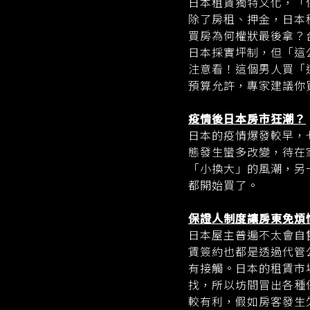
日本租賃獨特文化，「
除了房租、押金，日本
買房為何權狀最後拿？
日本採實坪制，但「這
注意看！這個男人買「
預算允許，專家建議你
疫情後日本房市狂潮？
日本的疫情爆發較早，
態發生蠻多改變，待在
「小換大」的風潮，另
都開始買了。
保證人制度讓房東免煩
日本屋主普遍不太會自
賃簽約也都是透過代管
有接觸。日本的租賃市
找，所以坊間冒出各種
較有利，假如房客發生