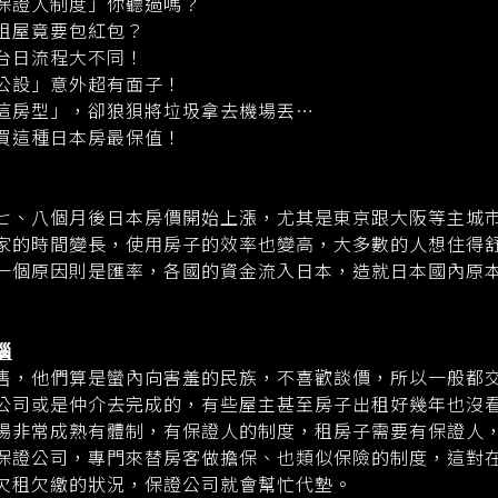
保證人制度」你聽過嗎？
租屋竟要包紅包？
台日流程大不同！
公設」意外超有面子！
這房型」，卻狼狽將垃圾拿去機場丟…
買這種日本房最保值！
七、八個月後日本房價開始上漲，尤其是東京跟大阪等主城
家的時間變長，使用房子的效率也變高，大多數的人想住得
一個原因則是匯率，各國的資金流入日本，造就日本國內原
惱
售，他們算是蠻內向害羞的民族，不喜歡談價，所以一般都
公司或是仲介去完成的，有些屋主甚至房子出租好幾年也沒
場非常成熟有體制，有保證人的制度，租房子需要有保證人
保證公司，專門來替房客做擔保、也類似保險的制度，這對
欠租欠繳的狀況，保證公司就會幫忙代墊。