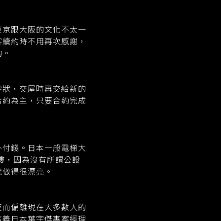
東京跟大阪的文化不太一
客續約時不用再次感謝，
的。
權狀，交屋時再交給新的
合約為主，只要合約完成
外付錢。日本一般電梯大
大樓，因為沒有所謂公設
就做得很漂亮。
反而偏離現在大多數人的
信義日本葉宇傑專案經理