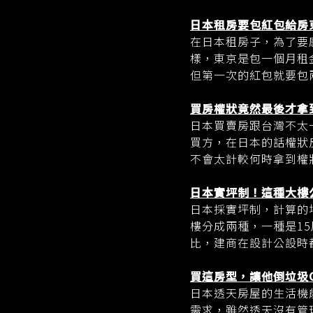
日本租房要包紅包給房
在日本租房子，為了要
樣，東京是包一個月租
但第一次的紅包就要包
買房權狀竟然最後才拿
日本買賣房跟台灣不太
買方，在日本的話權狀
不會太計較何時拿到權
日本實坪制！這種大樓
日本採實坪制，計算的
樓分成兩種，一種是15
比，建商在設計公設時
買這房型，讓他倒垃圾
日本透天房屋的生活機
需求，雖然透天沒有管