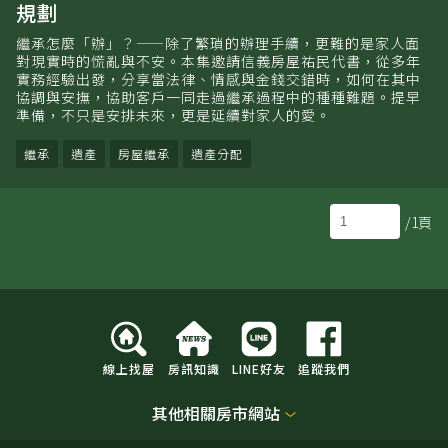
規劃
繼承怎麼「辦」？——除了繁瑣的辦理手續，更難的是家人面
對現實時的慌亂與不安。本集邀請信義房屋祐民代書，從多年
實務經驗出發，分享當法律、情感與金錢交錯時，如何在其中
協調與安撫，協助客戶一同走過繼承過程中的種種難題。提早
準備，不只是安排未來，更是延續對家人的愛。
繼承
遺產
房屋繼承
遺產分配
/1頁
線上找屋
房訊知識
LINE好友
追蹤我們
其他相關房市網站