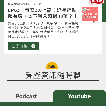
信義房屋自製Podcast節目
EP65｜青安3.0上路！延長補助
超有感，省下利息超過30萬？！
青安3.0上路！新增3+3利息補貼，利息有機會
省下超過30萬？！本次調整會不會再次帶動整
體房市熱潮？正準備申請房貸的你，快來看看
自己有沒有符合申請資格。
立即收聽
立
即
收
聽
talk!
房產資訊隨時聽
Podcast
Youtube