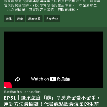
看見最常見的繼承與贈與誤解。從帳戶代領風險、死亡前兩年
贈與的稅務陷阱，到父母常忽略的生前準備，一次釐清那些
「以為很簡單，其實超容易出錯」的關鍵細節。
繼承
遺產
房屋繼承
遺產分配
信義房屋自製Podcast節目
EP51｜繼承怎麼「辦」？房產留愛不留爭，
用對方法最關鍵！代書觀點談最溫柔的生前