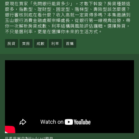
麼現在買家「先問銀行能貸多少」，才敢下斡旋？房貸種類這
麼多，指數型、理財型、固定型、階梯型、壽險型該怎麼選？
銀行審核到底在看什麼？收入高就一定貸得多嗎？本集邀請到
玉山銀行消費金融處蔡宗樺處長，從銀行第一線視角出發，帶
你一次解析房貸成數、利率結構與風險評估邏輯。選擇房貸，
不只是選利率，更是在選擇你未來的生活方式。
房貸
買房
成數
利率
首購
信義房屋自製Podcast節目