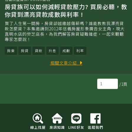
房貸族可以如何減輕貸款壓力? 買房必聽，教
你貸到漂亮貸款成數與利率 !
買了人生第一間房，房貸卻越繳越傷薪嗎？誰能教教我漂亮貸
款怎麼貸？本集邀請到2012年信義房屋形象廣告女主角，現大
直明水店的熒芝店長，為我們解答房貸疑難雜症，一起來聽聽
專家怎麼說！
房東
房貸
貸款
升息
成數
利率
相關文章介紹
/1頁
線上找屋
房訊知識
LINE好友
追蹤我們