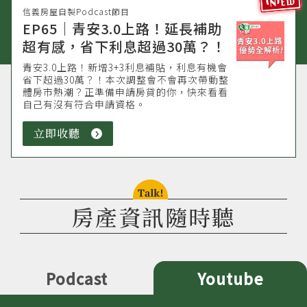
信義房屋自製Podcast節目
EP65｜青安3.0上路！延長補助
超有感，省下利息超過30萬？！
青安3.0上路！新增3+3利息補貼，利息有機會
省下超過30萬？！本次調整會不會再次帶動整
體房市熱潮？正準備申請房貸的你，快來看看
自己有沒有符合申請資格。
立即收聽
立
即
收
聽
talk!
房產資訊隨時聽
Podcast
Youtube