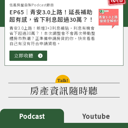
信義房屋自製Podcast節目
EP65｜青安3.0上路！延長補助
超有感，省下利息超過30萬？！
青安3.0上路！新增3+3利息補貼，利息有機會
省下超過30萬？！本次調整會不會再次帶動整
體房市熱潮？正準備申請房貸的你，快來看看
自己有沒有符合申請資格。
立即收聽
立
即
收
聽
talk!
房產資訊隨時聽
Podcast
Youtube