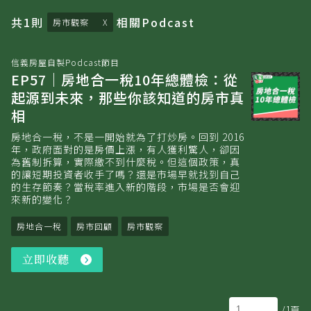
共
1
則
相關
Podcast
房市觀察
信義房屋自製Podcast節目
EP57｜房地合一稅10年總體檢：從
起源到未來，那些你該知道的房市真
相
房地合一稅，不是一開始就為了打炒房。回到 2016
年，政府面對的是房價上漲，有人獲利驚人，卻因
為舊制拆算，實際繳不到什麼稅。但這個政策，真
的讓短期投資者收手了嗎？還是市場早就找到自己
的生存節奏？當稅率進入新的階段，市場是否會迎
來新的變化？
房地合一稅
房市回顧
房市觀察
立即收聽
立
即
收
聽
/1頁