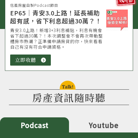
信義房屋自製Podcast節目
EP65｜青安3.0上路！延長補助
超有感，省下利息超過30萬？！
青安3.0上路！新增3+3利息補貼，利息有機會
省下超過30萬？！本次調整會不會再次帶動整
體房市熱潮？正準備申請房貸的你，快來看看
自己有沒有符合申請資格。
立即收聽
立
即
收
聽
talk!
房產資訊隨時聽
Podcast
Youtube