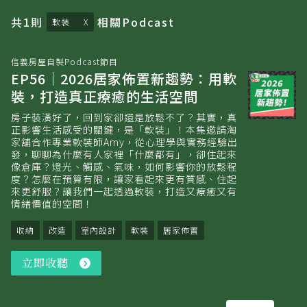
共
1
則
相關
Podcast
軟裝
信義房屋自製Podcast節目
EP56｜2026居家佈置新趨勢：用軟
裝，打造真正療癒的生活空間
房子裝潢好了，回到家卻還是放鬆不了？其實，真
正影響生活感受的關鍵，是「軟裝」！本集邀請淘
家舖合作專業軟裝師Amy，從心理學與實務經驗出
發，聊聊為什麼有人家裡「什麼都有」，卻住起來
像倉庫？燈光、觸感、氣味，如何影響你的放鬆程
度？怎麼在預算有限，讓家看起來更有質感、住起
來更舒服？讓我們一起透過軟裝，打造又療癒又有
情緒價值的空間！
收納
改造
室內設計
軟裝
居家佈置
立即收聽
立
即
收
聽