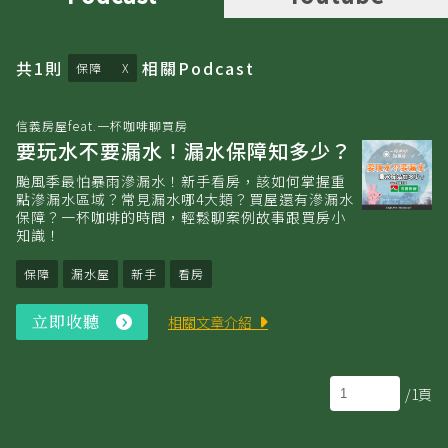
共
1
則
相關
Podcast
保障
信義房屋feat.一杯咖啡聊買房
要玩水不要漏水！漏水保障知多少？
颱風季最怕暴雨滲漏水！新手看房，該如何掌握重
點滲漏水區域？常見漏水哪4大類？買屋還有滲漏水
保障？一杯咖啡的時間，輕鬆聊案例故事跟買房小
知識！
保障
漏水屋
新手
看房
立即收聽
立
相關文章介紹
即
收
聽
/1頁