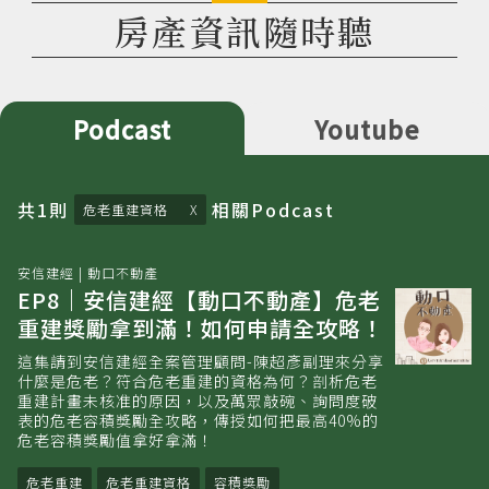
房產資訊隨時聽
Podcast
Youtube
共
1
則
相關
Podcast
危老重建資格
安信建經 | 動口不動產
EP8｜安信建經【動口不動產】危老
重建獎勵拿到滿！如何申請全攻略！
這集請到安信建經全案管理顧問-陳超彥副理來分享
什麼是危老？符合危老重建的資格為何？剖析危老
重建計畫未核准的原因，以及萬眾敲碗、詢問度破
表的危老容積獎勵全攻略，傳授如何把最高40%的
危老容積獎勵值拿好拿滿！
危老重建
危老重建資格
容積獎勵