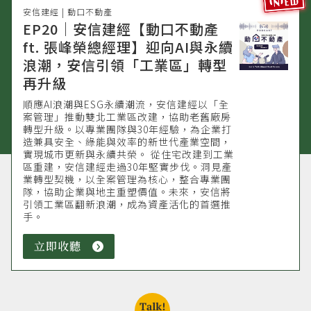
安信建經 | 動口不動產
EP20｜安信建經【動口不動產
ft. 張峰榮總經理】迎向AI與永續
浪潮，安信引領「工業區」轉型
再升級
順應AI浪潮與ESG永續潮流，安信建經以「全
案管理」推動雙北工業區改建，協助老舊廠房
轉型升級。以專業團隊與30年經驗，為企業打
造兼具安全、綠能與效率的新世代產業空間，
實現城市更新與永續共榮。 從住宅改建到工業
區重建，安信建經走過30年堅實步伐。洞見產
業轉型契機，以全案管理為核心，整合專業團
隊，協助企業與地主重塑價值。未來，安信將
引領工業區翻新浪潮，成為資產活化的首選推
手。
立即收聽
立
即
收
聽
talk!